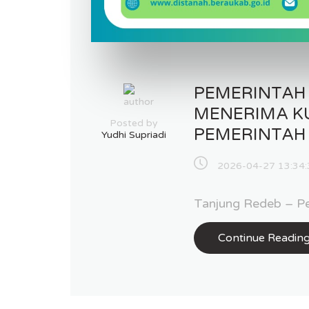
PEMERINTAH
MENERIMA K
Posted by
PEMERINTAH
Yudhi Supriadi
2026-04-27 13:34:
Tanjung Redeb – Pe
Continue Readin