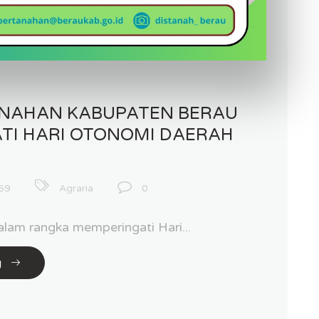
ANAHAN KABUPATEN BERAU
TI HARI OTONOMI DAERAH
59
Agraria
0
lam rangka memperingati Hari...
g