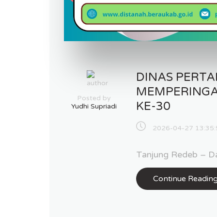
DINAS PERT
MEMPERINGA
Posted by
KE-30
Yudhi Supriadi
2026-04-27 13:35:
Tanjung Redeb – Da
Continue Readin