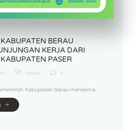
 KABUPATEN BERAU
UNJUNGAN KERJA DARI
 KABUPATEN PASER
34
Agraria
0
merintah Kabupaten Berau menerima...
g